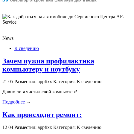
Оператор откроет вам шлагбаум для въезда.
News
К сведению
Зачем нужна профилактика
компьютеру и ноутбуку
21
05
Разместил: appfixx
Категория: К сведению
Давно ли я чистил свой компьютер?
Подробнее
→
Как происходит ремонт:
12
04
Разместил: appfixx
Категория: К сведению