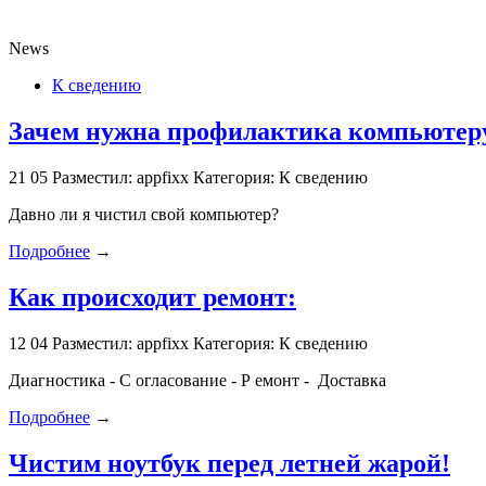
News
К сведению
Зачем нужна профилактика компьютеру
21
05
Разместил: appfixx
Категория: К сведению
Давно ли я чистил свой компьютер?
Подробнее
→
Как происходит ремонт:
12
04
Разместил: appfixx
Категория: К сведению
Диагностика - С огласование - Р емонт - Доставка
Подробнее
→
Чистим ноутбук перед летней жарой!