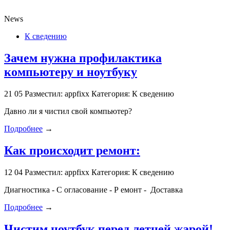
News
К сведению
Зачем нужна профилактика
компьютеру и ноутбуку
21
05
Разместил: appfixx
Категория: К сведению
Давно ли я чистил свой компьютер?
Подробнее
→
Как происходит ремонт:
12
04
Разместил: appfixx
Категория: К сведению
Диагностика - С огласование - Р емонт - Доставка
Подробнее
→
Чистим ноутбук перед летней жарой!