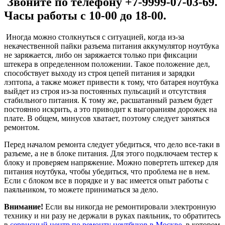
Звоните по телефону +7-9999-07-03-69.
Часы работы с 10-00 до 18-00.
Иногда можно столкнуться с ситуацией, когда из-за
некачественной пайки разъема питания аккумулятор ноутбука
не заряжается, либо он заряжается только при фиксации
штекера в определенном положении. Такое положение дел,
способствует выходу из строя цепей питания и зарядки
лэптопа, а также может привести к тому, что батарея ноутбука
выйдет из строя из-за постоянных пульсаций и отсутствия
стабильного питания. К тому же, расшатанный разъем будет
постоянно искрить, а это приводит к выгораниям дорожек на
плате. В общем, минусов хватает, поэтому следует заняться
ремонтом.
Перед началом ремонта следует убедиться, что дело все-таки в
разъеме, а не в блоке питания. Для этого подключаем тестер к
блоку и проверяем напряжение. Можно повертеть штекер для
питания ноутбука, чтобы убедиться, что проблема не в нем.
Если с блоком все в порядке и у вас имеется опыт работы с
паяльником, то можете приниматься за дело.
Внимание!
Если вы никогда не ремонтировали электронную
технику и ни разу не держали в руках паяльник, то обратитесь
в
сервисный центр по ремонту ноутбуков в Москве
, в котором