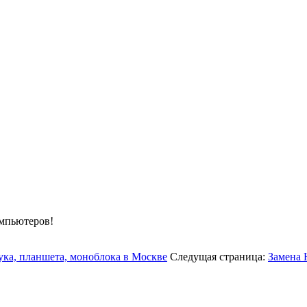
омпьютеров!
ука, планшета, моноблока в Москве
Следущая страница:
Замена