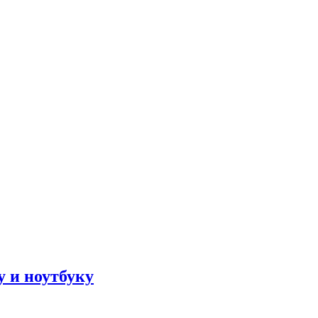
е
 и ноутбуку