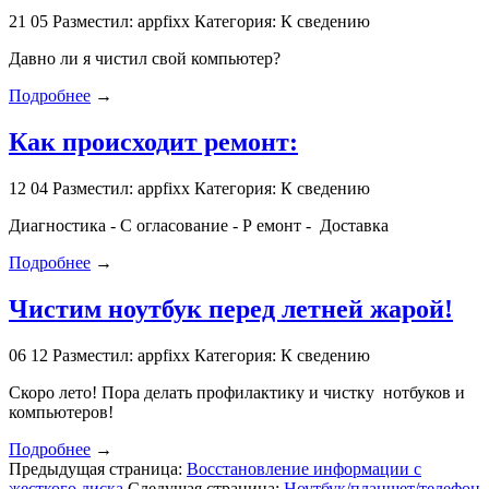
21
05
Разместил: appfixx
Категория: К сведению
Давно ли я чистил свой компьютер?
Подробнее
→
Как происходит ремонт:
12
04
Разместил: appfixx
Категория: К сведению
Диагностика - С огласование - Р емонт - Доставка
Подробнее
→
Чистим ноутбук перед летней жарой!
06
12
Разместил: appfixx
Категория: К сведению
Скоро лето! Пора делать профилактику и чистку нотбуков и
компьютеров!
Подробнее
→
Предыдущая страница:
Восстановление информации с
жесткого диска
Следущая страница:
Ноутбук/планшет/телефон