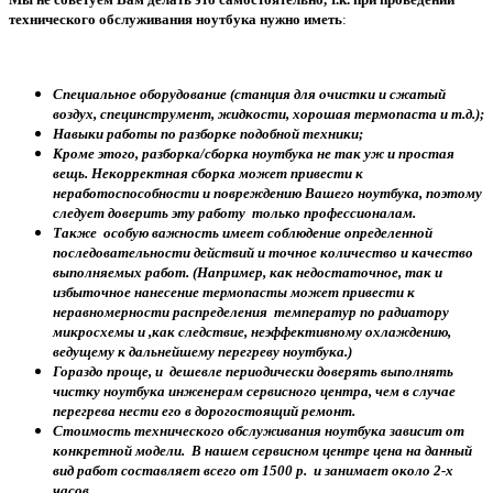
технического обслуживания ноутбука нужно иметь
:
Специальное оборудование (станция для очистки и сжатый
воздух, специнструмент, жидкости, хорошая термопаста и т.д.);
Навыки работы по разборке подобной техники;
Кроме этого, разборка/сборка ноутбука не так уж и простая
вещь. Некорректная сборка может привести к
неработоспособности и повреждению Вашего ноутбука, поэтому
следует доверить эту работу только профессионалам.
Также особую важность имеет соблюдение определенной
последовательности действий и точное количество и качество
выполняемых работ. (Например, как недостаточное, так и
избыточное нанесение термопасты может привести к
неравномерности распределения температур по радиатору
микросхемы и ,как следствие, неэффективному охлаждению,
ведущему к дальнейшему перегреву ноутбука.)
Гораздо проще, и дешевле периодически доверять выполнять
чистку ноутбука инженерам сервисного центра, чем в случае
перегрева нести его в дорогостоящий ремонт.
Стоимость технического обслуживания ноутбука зависит от
конкретной модели. В нашем сервисном центре цена на данный
вид работ составляет всего от 1500 р. и занимает около 2-х
часов.