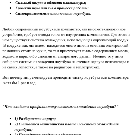
Сильный нагрев в области клавиатуры;
Громкий шум или гул в процессе работы;
Самопроизвольные отключения ноутбука.
Любой современный ноутбук или компьютер, как высокотехнологичное
устройство, требует отвода тепла от внутренних компонентов. Для этого в
нем существует система охлаждения, использующая окружающий воздух.
В воздухе, как мы знаем, находится много пыли, а если ваш электронный
помошник стоит на кухне, то там присутсвует пыль с содержанием масла,
водяного пара, либо смолами от сигаретного дыма... Именно эту пыль
собирает система охлаждения ноутбука на стенках корпуса вентилятора и
на самих лопастях, а также на радиаторе и теплотрубках.
Вот почему мы рекомендуем проводить чистку ноутбука или компьютера
хотя бы 1 раз в год.
"Что входит в профилактику системы охлаждения ноутбука?"
1) Разбирается корпус;
2) Снимается материнская плата и система охлаждения
ноутбука;
3) Проводится продувка радиаторов;