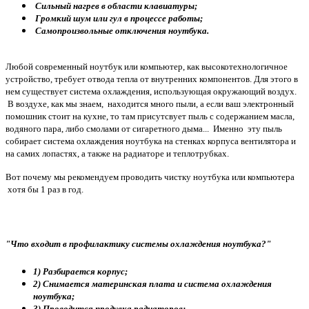
Сильный нагрев в области клавиатуры;
Громкий шум или гул в процессе работы;
Самопроизвольные отключения ноутбука.
Любой современный ноутбук или компьютер, как высокотехнологичное
устройство, требует отвода тепла от внутренних компонентов. Для этого в
нем существует система охлаждения, использующая окружающий воздух.
В воздухе, как мы знаем, находится много пыли, а если ваш электронный
помошник стоит на кухне, то там присутсвует пыль с содержанием масла,
водяного пара, либо смолами от сигаретного дыма... Именно эту пыль
собирает система охлаждения ноутбука на стенках корпуса вентилятора и
на самих лопастях, а также на радиаторе и теплотрубках.
Вот почему мы рекомендуем проводить чистку ноутбука или компьютера
хотя бы 1 раз в год.
"Что входит в профилактику системы охлаждения ноутбука?"
1) Разбирается корпус;
2) Снимается материнская плата и система охлаждения
ноутбука;
3) Проводится продувка радиаторов;