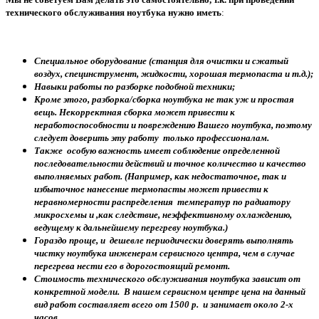
технического обслуживания ноутбука нужно иметь
:
Специальное оборудование (станция для очистки и сжатый
воздух, специнструмент, жидкости, хорошая термопаста и т.д.);
Навыки работы по разборке подобной техники;
Кроме этого, разборка/сборка ноутбука не так уж и простая
вещь. Некорректная сборка может привести к
неработоспособности и повреждению Вашего ноутбука, поэтому
следует доверить эту работу только профессионалам.
Также особую важность имеет соблюдение определенной
последовательности действий и точное количество и качество
выполняемых работ. (Например, как недостаточное, так и
избыточное нанесение термопасты может привести к
неравномерности распределения температур по радиатору
микросхемы и ,как следствие, неэффективному охлаждению,
ведущему к дальнейшему перегреву ноутбука.)
Гораздо проще, и дешевле периодически доверять выполнять
чистку ноутбука инженерам сервисного центра, чем в случае
перегрева нести его в дорогостоящий ремонт.
Стоимость технического обслуживания ноутбука зависит от
конкретной модели. В нашем сервисном центре цена на данный
вид работ составляет всего от 1500 р. и занимает около 2-х
часов.