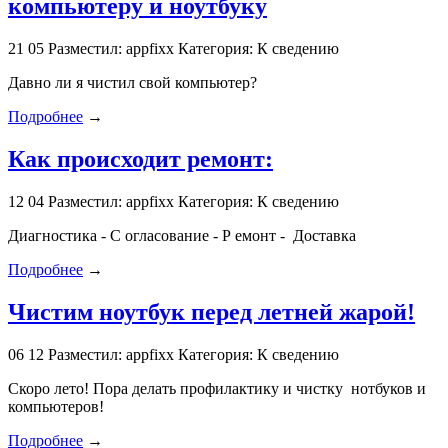
компьютеру и ноутбуку
21
05
Разместил: appfixx
Категория: К сведению
Давно ли я чистил свой компьютер?
Подробнее
→
Как происходит ремонт:
12
04
Разместил: appfixx
Категория: К сведению
Диагностика - С огласование - Р емонт - Доставка
Подробнее
→
Чистим ноутбук перед летней жарой!
06
12
Разместил: appfixx
Категория: К сведению
Скоро лето! Пора делать профилактику и чистку нотбуков и
компьютеров!
Подробнее
→