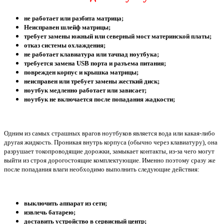
не работает или разбита матрица;
Неисправен шлейф матрицы;
требует замены южный или северный мост материнской платы;
отказ системы охлаждения;
не работает клавиатура или тачпад ноутбука;
требуется замена USB порта и разъема питания;
поврежден корпус и крышка матрицы;
неисправен или требует замены жесткий диск;
ноутбук медленно работает или зависает;
ноутбук не включается после попадания жадкости;
Одним из самых страшных врагов ноутбуков является вода или какая-либо
другая жидкость. Проникая внутрь корпуса (обычно через клавиатуру), она
разрушает токопроводящие дорожки, замыкает контакты, из-за чего могут
выйти из строя дорогостоящие комплектующие. Именно поэтому сразу же
после попадания влаги необходимо выполнить следующие действия:
выключить аппарат из сети;
извлечь батарею;
доставить устройство в сервисный центр;