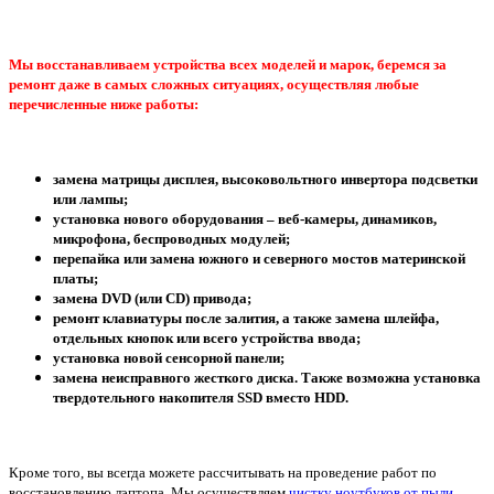
Мы восстанавливаем устройства всех моделей и марок, беремся за
ремонт даже в самых сложных ситуациях, осуществляя любые
перечисленные ниже работы:
замена матрицы дисплея, высоковольтного инвертора подсветки
или лампы;
установка нового оборудования – веб-камеры, динамиков,
микрофона, беспроводных модулей;
перепайка или замена южного и северного мостов материнской
платы;
замена DVD (или CD) привода;
ремонт клавиатуры после залития, а также замена шлейфа,
отдельных кнопок или всего устройства ввода;
установка новой сенсорной панели;
замена неисправного жесткого диска. Также возможна установка
твердотельного накопителя SSD вместо HDD.
Кроме того, вы всегда можете рассчитывать на проведение работ по
восстановлению лэптопа. Мы осуществляем
чистку ноутбуков от пыли,