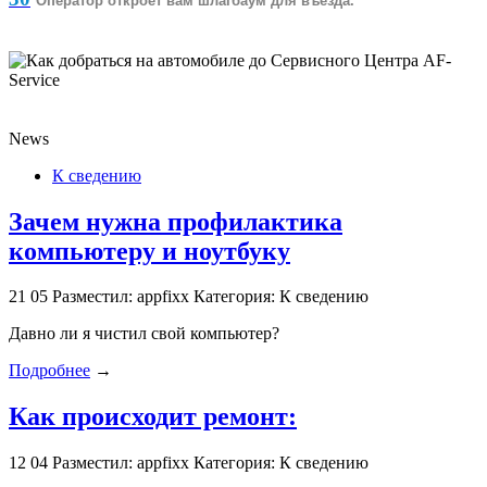
Оператор откроет вам шлагбаум для въезда.
News
К сведению
Зачем нужна профилактика
компьютеру и ноутбуку
21
05
Разместил: appfixx
Категория: К сведению
Давно ли я чистил свой компьютер?
Подробнее
→
Как происходит ремонт:
12
04
Разместил: appfixx
Категория: К сведению