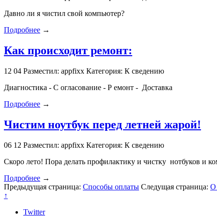
Давно ли я чистил свой компьютер?
Подробнее
→
Как происходит ремонт:
12
04
Разместил: appfixx
Категория: К сведению
Диагностика - С огласование - Р емонт - Доставка
Подробнее
→
Чистим ноутбук перед летней жарой!
06
12
Разместил: appfixx
Категория: К сведению
Скоро лето! Пора делать профилактику и чистку нотбуков и к
Подробнее
→
Предыдущая страница:
Способы оплаты
Следущая страница:
О
↑
Twitter