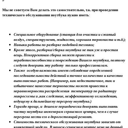
Мы не советуем Вам делать это самостоятельно, т.к. при проведении
технического обслуживания ноутбука нужно иметь
:
Специальное оборудование (станция для очистки и сжатый
воздух, специнструмент, жидкости, хорошая термопаста и т.д.);
Навыки работы по разборке подобной техники;
Кроме этого, разборка/сборка ноутбука не так уж и простая
вещь. Некорректная сборка может привести к
неработоспособности и повреждению Вашего ноутбука, поэтому
следует доверить эту работу только профессионалам.
Также особую важность имеет соблюдение определенной
последовательности действий и точное количество и качество
выполняемых работ. (Например, как недостаточное, так и
избыточное нанесение термопасты может привести к
неравномерности распределения температур по радиатору
микросхемы и ,как следствие, неэффективному охлаждению,
ведущему к дальнейшему перегреву ноутбука.)
Гораздо проще, и дешевле периодически доверять выполнять
чистку ноутбука инженерам сервисного центра, чем в случае
перегрева нести его в дорогостоящий ремонт.
Стоимость технического обслуживания ноутбука зависит от
конкретной модели. В нашем сервисном центре цена на данный