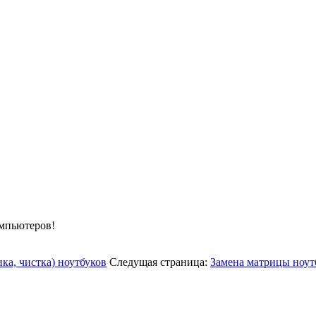
омпьютеров!
ка, чистка) ноутбуков
Следущая страница:
Замена матрицы ноут