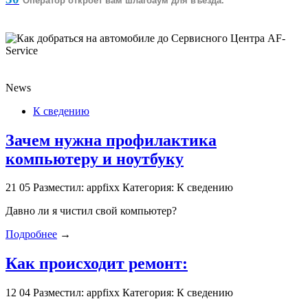
Оператор откроет вам шлагбаум для въезда.
News
К сведению
Зачем нужна профилактика
компьютеру и ноутбуку
21
05
Разместил: appfixx
Категория: К сведению
Давно ли я чистил свой компьютер?
Подробнее
→
Как происходит ремонт:
12
04
Разместил: appfixx
Категория: К сведению