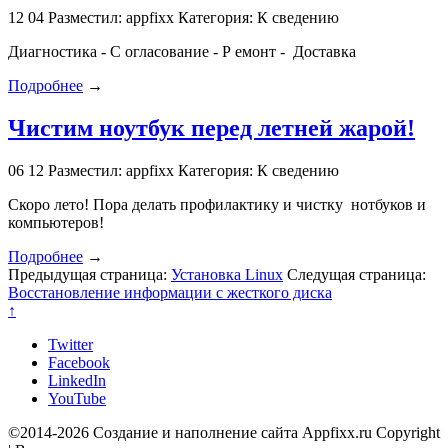
12
04
Разместил: appfixx
Категория: К сведению
Диагностика - С огласование - Р емонт - Доставка
Подробнее
→
Чистим ноутбук перед летней жарой!
06
12
Разместил: appfixx
Категория: К сведению
Скоро лето! Пора делать профилактику и чистку нотбуков и
компьютеров!
Подробнее
→
Предыдущая страница:
Установка Linux
Следущая страница:
Восстановление информации с жесткого диска
↑
Twitter
Facebook
LinkedIn
YouTube
©2014-2026 Создание и наполнение сайта Appfixx.ru Copyright