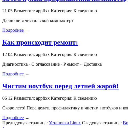
21
05
Разместил: appfixx
Категория: К сведению
Давно ли я чистил свой компьютер?
Подробнее
→
Как происходит ремонт:
12
04
Разместил: appfixx
Категория: К сведению
Диагностика - С огласование - Р емонт - Доставка
Подробнее
→
Чистим ноутбук перед летней жарой!
06
12
Разместил: appfixx
Категория: К сведению
Скоро лето! Пора делать профилактику и чистку нотбуков и к
Подробнее
→
Предыдущая страница:
Установка Linux
Следущая страница:
Во
↑