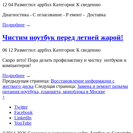
12
04
Разместил: appfixx
Категория: К сведению
Диагностика - С огласование - Р емонт - Доставка
Подробнее
→
Чистим ноутбук перед летней жарой!
06
12
Разместил: appfixx
Категория: К сведению
Скоро лето! Пора делать профилактику и чистку нотбуков и
компьютеров!
Подробнее
→
Предыдущая страница:
Восстановление информации с
жесткого диска
Следущая страница:
Замена и ремонт разъема
питания ноутбука, планшета, моноблока в Москве
↑
Twitter
Facebook
LinkedIn
YouTube