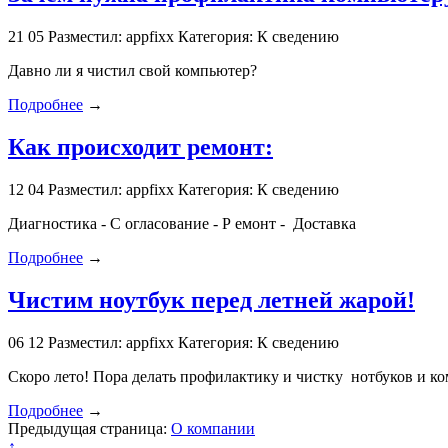
21
05
Разместил: appfixx
Категория: К сведению
Давно ли я чистил свой компьютер?
Подробнее
→
Как происходит ремонт:
12
04
Разместил: appfixx
Категория: К сведению
Диагностика - С огласование - Р емонт - Доставка
Подробнее
→
Чистим ноутбук перед летней жарой!
06
12
Разместил: appfixx
Категория: К сведению
Скоро лето! Пора делать профилактику и чистку нотбуков и к
Подробнее
→
Предыдущая страница:
О компании
↑