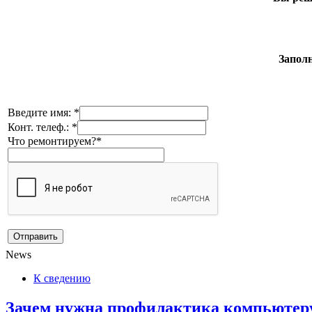
Заполн
Введите имя: *
Конт. телеф.: *
Что ремонтируем?*
News
К сведению
Зачем нужна профилактика компьютеру