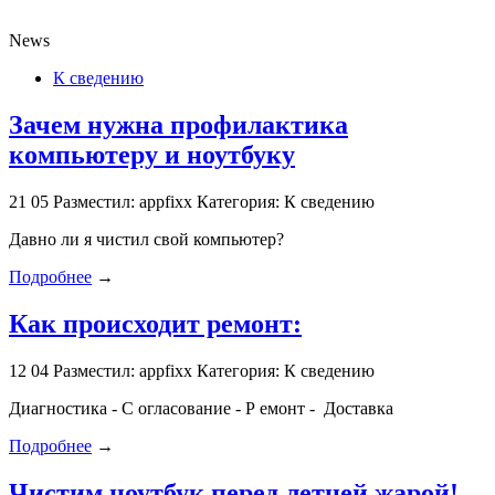
News
К сведению
Зачем нужна профилактика
компьютеру и ноутбуку
21
05
Разместил: appfixx
Категория: К сведению
Давно ли я чистил свой компьютер?
Подробнее
→
Как происходит ремонт:
12
04
Разместил: appfixx
Категория: К сведению
Диагностика - С огласование - Р емонт - Доставка
Подробнее
→
Чистим ноутбук перед летней жарой!