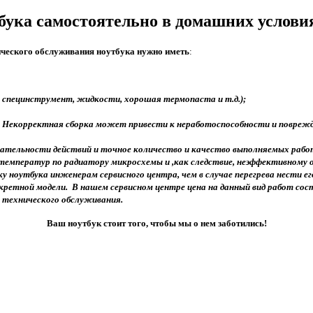
бука самостоятельно в домашних услови
нического обслуживания ноутбука нужно иметь
:
, специнструмент, жидкости, хорошая термопаста и т.д.);
ь. Некорректная сборка может привести к неработоспособности и повреж
ательности действий и точное количество и качество выполняемых работ
мператур по радиатору микросхемы и ,как следствие, неэффективному ох
у ноутбука инженерам сервисного центра, чем в случае перегрева нести е
етной модели. В нашем сервисном центре цена на данный вид работ состав
я технического обслуживания.
Ваш ноутбук стоит того, чтобы мы о нем заботились!