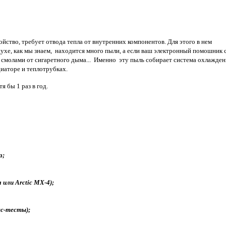
ство, требует отвода тепла от внутренних компонентов. Для этого в нем
хе, как мы знаем, находится много пыли, а если ваш электронный помошник 
бо смолами от сигаретного дыма... Именно эту пыль собирает система охлажден
диаторе и теплотрубках.
 бы 1 раз в год.
а;
или Arctic MX-4);
сс-тесты);