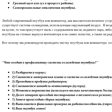
Громкий шум или гул в процессе работы;
Самопроизвольные отключения ноутбука.
Любой современный ноутбук или компьютер, как высокотехнологичное устрой
существует система охлаждения, использующая окружающий воздух. В возду
на кухне, то там присутсвует пыль с содержанием масла, водяного пара, ли
ноутбука на стенках корпуса вентилятора и на самих лопастях, а также на ра
Вот почему мы рекомендуем проводить чистку ноутбука или компьютера хотя
"Что входит в профилактику системы охлаждения ноутбука?"
1) Разбирается корпус;
2) Снимается материнская плата и система охлаждения ноутбук
3) Проводится продувка радиаторов;
4) Смазывается шпиндель вентилятора (кулера);
5) Меняется термопаста (используем только качественную Noctua 
6) Далее аппарат проходит тестирование в техническом режиме;
7) Затем происходит сборка ноутбука;
8) Выполняется финальная проверка на работоспособность (стре
9) Ваш ноутбук готов!