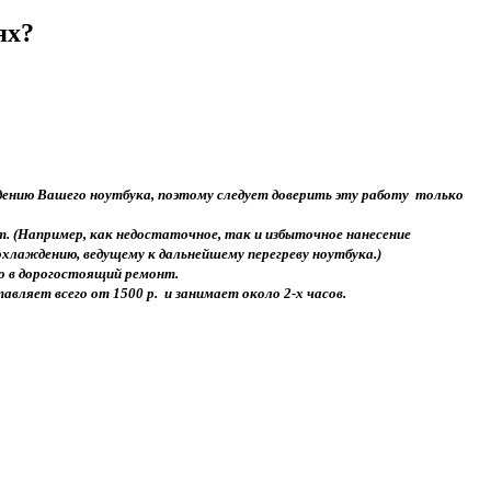
ях?
дению Вашего ноутбука, поэтому следует доверить эту работу только
. (Например, как недостаточное, так и избыточное нанесение
лаждению, ведущему к дальнейшему перегреву ноутбука.)
го в дорогостоящий ремонт.
ляет всего от 1500 р. и занимает около 2-х часов.