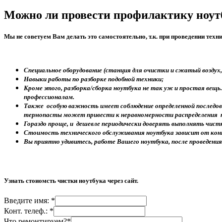
Можно ли провести профилактику ноут
Мы не советуем Вам делать это самостоятельно, т.к. при проведении тех
Специальное оборудование (станция для очистки и сжатый воздух
Навыки работы по разборке подобной техники;
Кроме этого, разборка/сборка ноутбука не так уж и простая вещ
профессионалам.
Также особую важность имеет соблюдение определенной последов
термопасты может привести к неравномерности распределения те
Гораздо проще, и дешевле периодически доверять выполнять чистк
Стоимость технического обслуживания ноутбука зависит от конкр
Вы приятно удивитесь, работе Вашего ноутбука, после проведени
Узнать стоиомсть чистки ноутбука через сайт.
Введите имя: *
Конт. телеф.: *
Что ремонтируем?*