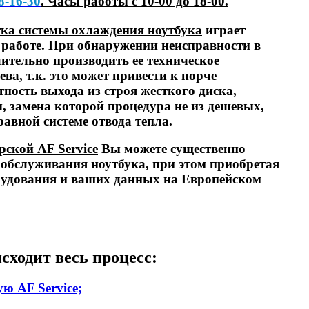
8-16-30
. Часы работы с 10-00 до 18-00.
тка системы охлаждения ноутбука
играет
 работе. При обнаружении неисправности в
ительно производить ее техническое
ва, т.к. это может привести к порче
ность выхода из строя жесткого диска,
 замена которой процедура не из дешевых,
авной системе отвода тепла.
рской AF Service
Вы можете существенно
 обслуживания ноутбука, при этом приобретая
рудования и ваших данных на Европейском
сходит весь процесс:
ю AF Service;