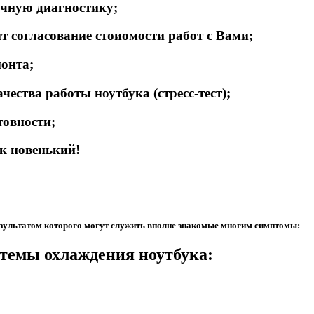
ичную диагностику;
 согласование стоиомости работ с Вами;
монта;
ества работы ноутбука (стресс-тест);
товности;
к новенький!
результатом которого могут служить вполне знакомые многим симптомы:
темы охлаждения ноутбука: