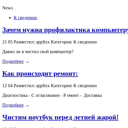
News
К сведению
Зачем нужна профилактика компьютеру
21
05
Разместил: appfixx
Категория: К сведению
Давно ли я чистил свой компьютер?
Подробнее
→
Как происходит ремонт:
12
04
Разместил: appfixx
Категория: К сведению
Диагностика - С огласование - Р емонт - Доставка
Подробнее
→
Чистим ноутбук перед летней жарой!