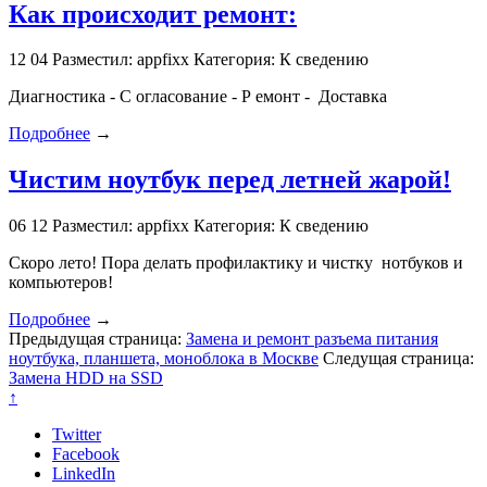
Как происходит ремонт:
12
04
Разместил: appfixx
Категория: К сведению
Диагностика - С огласование - Р емонт - Доставка
Подробнее
→
Чистим ноутбук перед летней жарой!
06
12
Разместил: appfixx
Категория: К сведению
Скоро лето! Пора делать профилактику и чистку нотбуков и
компьютеров!
Подробнее
→
Предыдущая страница:
Замена и ремонт разъема питания
ноутбука, планшета, моноблока в Москве
Следущая страница:
Замена HDD на SSD
↑
Twitter
Facebook
LinkedIn