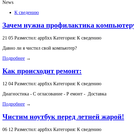
News
К сведению
Зачем нужна профилактика компьютеру
21
05
Разместил: appfixx
Категория: К сведению
Давно ли я чистил свой компьютер?
Подробнее
→
Как происходит ремонт:
12
04
Разместил: appfixx
Категория: К сведению
Диагностика - С огласование - Р емонт - Доставка
Подробнее
→
Чистим ноутбук перед летней жарой!
06
12
Разместил: appfixx
Категория: К сведению