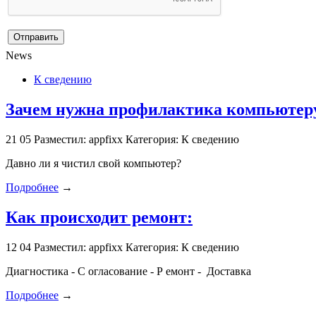
News
К сведению
Зачем нужна профилактика компьютеру
21
05
Разместил: appfixx
Категория: К сведению
Давно ли я чистил свой компьютер?
Подробнее
→
Как происходит ремонт:
12
04
Разместил: appfixx
Категория: К сведению
Диагностика - С огласование - Р емонт - Доставка
Подробнее
→