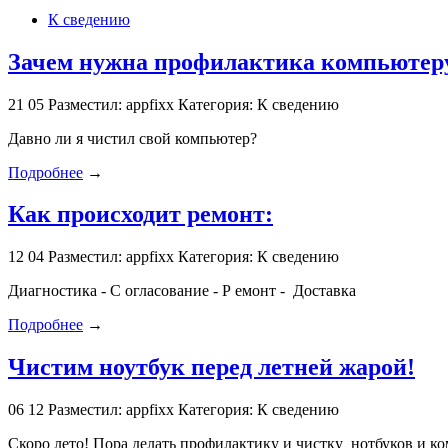
К сведению
Зачем нужна профилактика компьютеру
21
05
Разместил: appfixx
Категория: К сведению
Давно ли я чистил свой компьютер?
Подробнее
→
Как происходит ремонт:
12
04
Разместил: appfixx
Категория: К сведению
Диагностика - С огласование - Р емонт - Доставка
Подробнее
→
Чистим ноутбук перед летней жарой!
06
12
Разместил: appfixx
Категория: К сведению
Скоро лето! Пора делать профилактику и чистку нотбуков и к