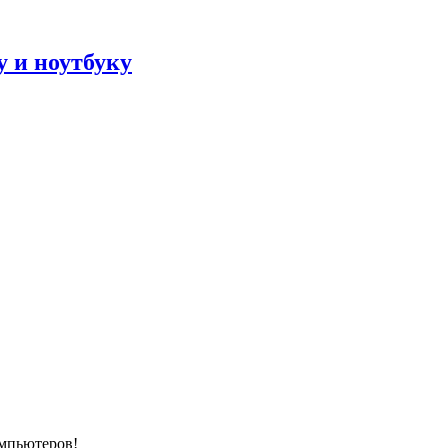
 и ноутбуку
омпьютеров!