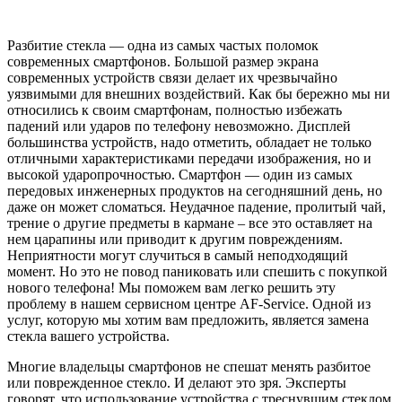
Разбитие стекла — одна из самых частых поломок
современных смартфонов. Большой размер экрана
современных устройств связи делает их чрезвычайно
уязвимыми для внешних воздействий. Как бы бережно мы ни
относились к своим смартфонам, полностью избежать
падений или ударов по телефону невозможно. Дисплей
большинства устройств, надо отметить, обладает не только
отличными характеристиками передачи изображения, но и
высокой ударопрочностью. Смартфон — один из самых
передовых инженерных продуктов на сегодняшний день, но
даже он может сломаться. Неудачное падение, пролитый чай,
трение о другие предметы в кармане – все это оставляет на
нем царапины или приводит к другим повреждениям.
Неприятности могут случиться в самый неподходящий
момент. Но это не повод паниковать или спешить с покупкой
нового телефона! Мы поможем вам легко решить эту
проблему в нашем сервисном центре AF-Service. Одной из
услуг, которую мы хотим вам предложить, является замена
стекла вашего устройства.
Многие владельцы смартфонов не спешат менять разбитое
или поврежденное стекло. И делают это зря. Эксперты
говорят, что использование устройства с треснувшим стеклом