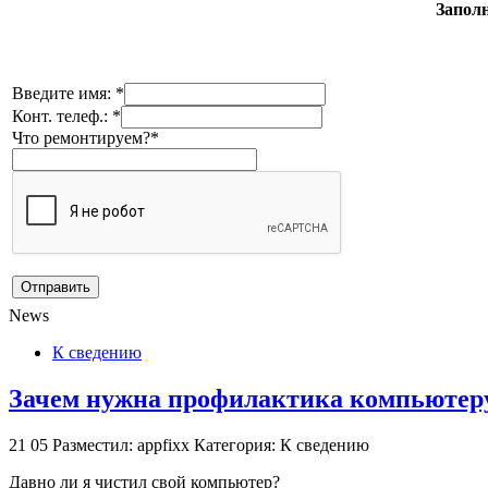
Заполн
Введите имя: *
Конт. телеф.: *
Что ремонтируем?*
News
К сведению
Зачем нужна профилактика компьютеру
21
05
Разместил: appfixx
Категория: К сведению
Давно ли я чистил свой компьютер?