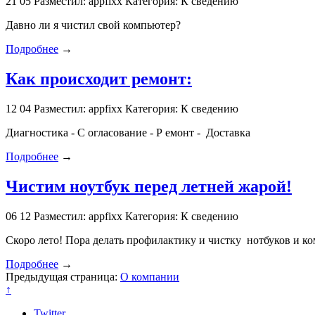
21
05
Разместил: appfixx
Категория: К сведению
Давно ли я чистил свой компьютер?
Подробнее
→
Как происходит ремонт:
12
04
Разместил: appfixx
Категория: К сведению
Диагностика - С огласование - Р емонт - Доставка
Подробнее
→
Чистим ноутбук перед летней жарой!
06
12
Разместил: appfixx
Категория: К сведению
Скоро лето! Пора делать профилактику и чистку нотбуков и к
Подробнее
→
Предыдущая страница:
О компании
↑
Twitter