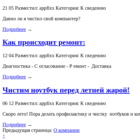
21
05
Разместил: appfixx
Категория: К сведению
Давно ли я чистил свой компьютер?
Подробнее
→
Как происходит ремонт:
12
04
Разместил: appfixx
Категория: К сведению
Диагностика - С огласование - Р емонт - Доставка
Подробнее
→
Чистим ноутбук перед летней жарой!
06
12
Разместил: appfixx
Категория: К сведению
Скоро лето! Пора делать профилактику и чистку нотбуков и к
Подробнее
→
Предыдущая страница:
О компании
↑