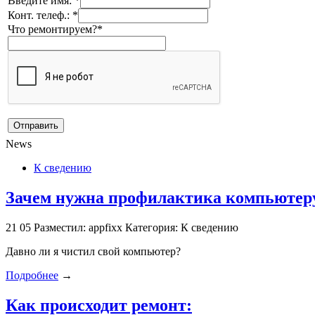
Введите имя: *
Конт. телеф.: *
Что ремонтируем?*
News
К сведению
Зачем нужна профилактика компьютеру
21
05
Разместил: appfixx
Категория: К сведению
Давно ли я чистил свой компьютер?
Подробнее
→
Как происходит ремонт: