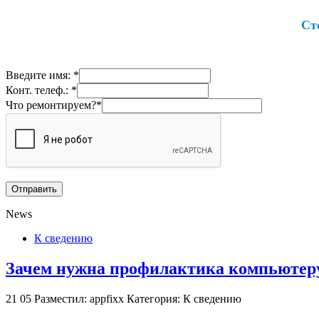
Ст
Введите имя: *
Конт. телеф.: *
Что ремонтируем?*
News
К сведению
Зачем нужна профилактика компьютеру
21
05
Разместил: appfixx
Категория: К сведению