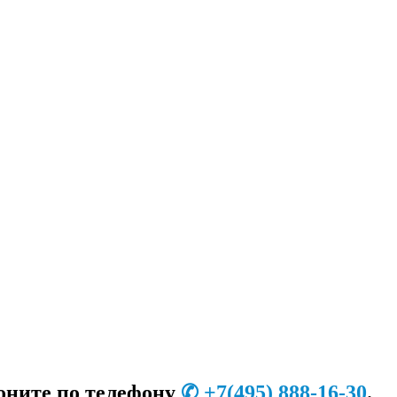
оните по телефону
✆
+7
(495) 888-16-30
.