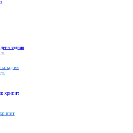
на задняя
сть
хрипит