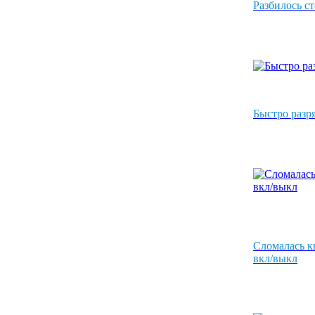
Разбилось с
Б
ыстро разр
Сломалась к
вкл/выкл