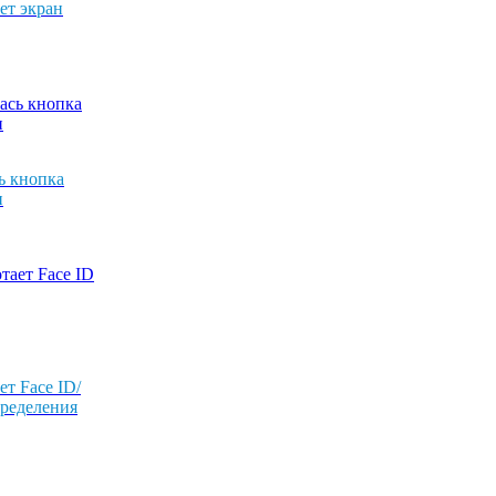
ет экран
ь кнопка
и
ет Face ID/
пределения