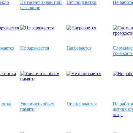
текло
Не гаснет экран при
Нет подсветки
Не работа
разговоре
яжается
Не заряжается
Нагревается
Сломалас
громкост
нопка
Увеличить обьем
Не включается
Не работа
памяти
датчик о
лица