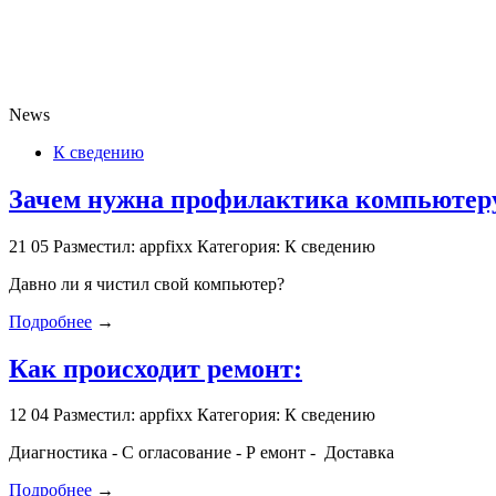
News
К сведению
Зачем нужна профилактика компьютеру
21
05
Разместил: appfixx
Категория: К сведению
Давно ли я чистил свой компьютер?
Подробнее
→
Как происходит ремонт:
12
04
Разместил: appfixx
Категория: К сведению
Диагностика - С огласование - Р емонт - Доставка
Подробнее
→