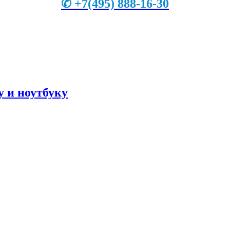
✆
+7
(495) 888-16-30
 и ноутбуку