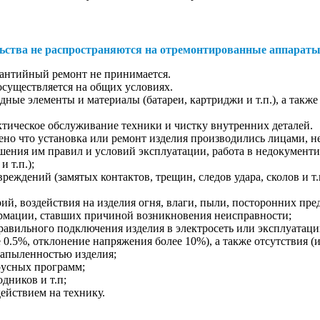
ьства не распространяются на отремонтированные аппараты
рантийный ремонт не принимается.
осуществляется на общих условиях.
дные элементы и материалы (батареи, картриджи и т.п.), а такж
ктическое обслуживание техники и чистку внутренних деталей.
лено что установка или ремонт изделия производились лицами
ушения им правил и условий эксплуатации, работа в недокумен
 т.п.);
ждений (замятых контактов, трещин, следов удара, сколов и т.п
й, воздействия на изделия огня, влаги, пыли, посторонних предм
ормации, ставших причиной возникновения неисправности;
равильного подключения изделия в электросеть или эксплуатац
 0.5%, отклонение напряжения более 10%), а также отсутствия (
апыленностью изделия;
русных программ;
дников и т.п;
ействием на технику.