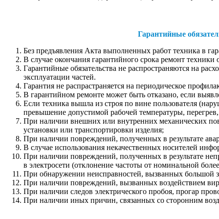
Гарантийные обязател
Без предъявления Акта выполненных работ техника в га
В случае окончания гарантийного срока ремонт техники 
Гарантийные обязательства не распространяются на расхо
эксплуатации частей.
Гарантия не распрастраняется на периодическое профила
В гарантийном ремонте может быть отказано, если выяв
Если техника вышла из строя по вине пользователя (нар
превышение допустимой рабочей температуры, перегрев, и
При наличии внешних или внутренних механических повре
установки или транспортировки изделия;
При наличии повреждений, полученных в результате авари
В случае использования некачественных носителей инф
При наличии повреждений, полученных в результате неп
в электросети (отклонение частоты от номинальной более
При обнаружении неисправностей, вызванных большой з
При наличии повреждений, вызванных воздействием ви
При наличии следов электрического пробоя, прогар прово
При наличии иных причин, связанных со сторонним возд