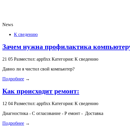
News
К сведению
Зачем нужна профилактика компьютеру
21
05
Разместил: appfixx
Категория: К сведению
Давно ли я чистил свой компьютер?
Подробнее
→
Как происходит ремонт:
12
04
Разместил: appfixx
Категория: К сведению
Диагностика - С огласование - Р емонт - Доставка
Подробнее
→