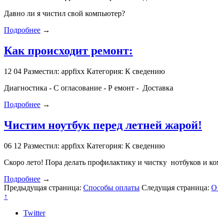
Давно ли я чистил свой компьютер?
Подробнее
→
Как происходит ремонт:
12
04
Разместил: appfixx
Категория: К сведению
Диагностика - С огласование - Р емонт - Доставка
Подробнее
→
Чистим ноутбук перед летней жарой!
06
12
Разместил: appfixx
Категория: К сведению
Скоро лето! Пора делать профилактику и чистку нотбуков и к
Подробнее
→
Предыдущая страница:
Способы оплаты
Следущая страница:
О
↑
Twitter