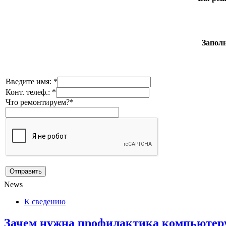
Заполн
Введите имя: *
Конт. телеф.: *
Что ремонтируем?*
News
К сведению
Зачем нужна профилактика компьютеру