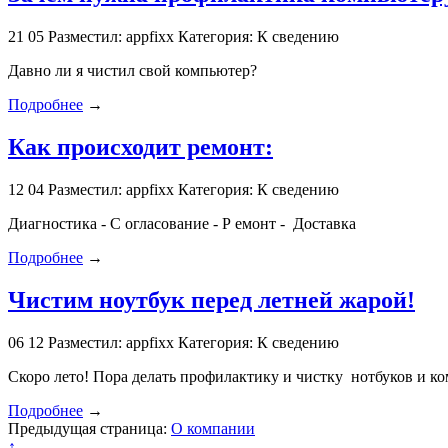
21
05
Разместил: appfixx
Категория: К сведению
Давно ли я чистил свой компьютер?
Подробнее
→
Как происходит ремонт:
12
04
Разместил: appfixx
Категория: К сведению
Диагностика - С огласование - Р емонт - Доставка
Подробнее
→
Чистим ноутбук перед летней жарой!
06
12
Разместил: appfixx
Категория: К сведению
Скоро лето! Пора делать профилактику и чистку нотбуков и к
Подробнее
→
Предыдущая страница:
О компании
↑