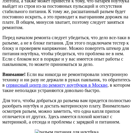
лэптопа, а также может привести к тому, что батарея ноутбука
выйдет из строя из-за постоянных пульсаций и отсутствия
стабильного питания. К тому же, расшатанный разъем будет
постоянно искрить, а это приводит к выгораниям дорожек на
плате. В общем, минусов хватает, поэтому следует заняться
ремонтом.
Перед началом ремонта следует убедиться, что дело все-таки в
разъеме, а не в блоке питания. Для этого подключаем тестер к
блоку и проверяем напряжение. Можно повертеть штекер для
питания ноутбука, чтобы убедиться, что проблема не в нем.
Если с блоком все в порядке и у вас имеется опыт работы с
паяльником, то можете приниматься за дело.
Внимание!
Если вы никогда не ремонтировали электронную
технику и ни разу не держали в руках паяльник, то обратитесь
в
сервисный центр по ремонту ноутбуков в Москве
, в котором
такие неполадки устраняются довольно быстро.
Для того, чтобы добраться до разъема вам придется полностью
разобрать ноутбук и достать материнскую плату. Внимательно
осмотрев разъем, можно заметить, что одна капля припоя
отличается от других. Здесь имеется плохой контакт с
материнкой, а отсюда и проблемы с зарядкой и питанием.