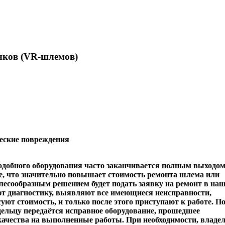
чков (VR-шлемов)
ческие повреждения
одобного оборудования часто заканчивается полным выходо
те, что значительно повышает стоимость ремонта шлема или
елесообразным решением будет подать заявку на ремонт в на
ют диагностику, выявляют все имеющиеся неисправности,
уют стоимость, и только после этого приступают к работе. П
льцу передаётся исправное оборудование, прошедшее
качества на выполненные работы. При необходимости, владе