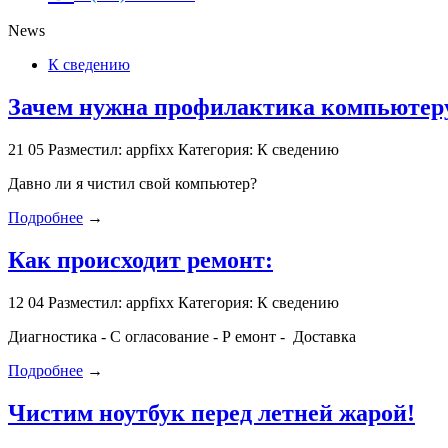
News
К сведению
Зачем нужна профилактика компьютеру
21
05
Разместил: appfixx
Категория: К сведению
Давно ли я чистил свой компьютер?
Подробнее
→
Как происходит ремонт:
12
04
Разместил: appfixx
Категория: К сведению
Диагностика - С огласование - Р емонт - Доставка
Подробнее
→
Чистим ноутбук перед летней жарой!