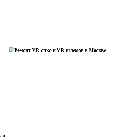
м
ш
о
лец