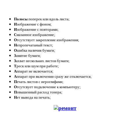
Полосы
поперек или вдоль листа;
И
зображение с фоном;
И
зображение с повторами;
С
мазанное изображение;
О
тсутствует закрепление изображения;
Н
епропечатаный текст;
О
шибка наличия бумаги;
З
амятие бумаги;
З
ахват нескольких листов бумаги;
Т
реск или шум при работе;
А
ппарат не включается;
А
ппарат при включении сразу же отключается;
П
ечать листов с иероглифами;
О
тсутсвует подключение к компьютеру;
П
овышенный расход тонера;
Н
ет вывода на печать;