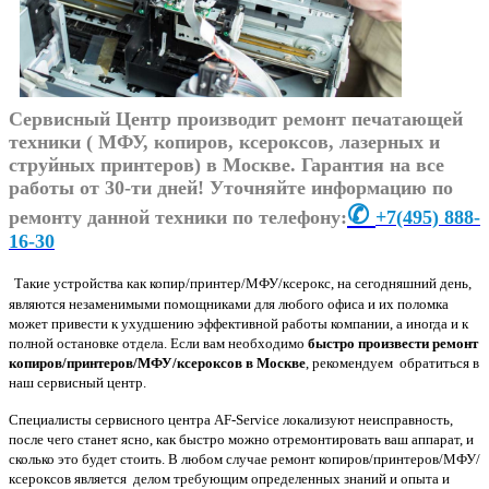
Сервисный Центр производит ремонт печатающей
техники (
МФУ, копиров, ксероксов, лазерных и
струйных принтеров)
в Москве. Гарантия на все
работы от 30-ти дней! Уточняйте информацию по
✆
ремонту данной техники по телефону:
+7
(495) 888-
16-30
Такие устройства как копир/принтер/МФУ/ксерокс, на сегодняшний день,
являются незаменимыми помощниками для любого офиса и их поломка
может привести к ухудшению эффективной работы компании, а иногда и к
полной остановке отдела. Если вам необходимо
быстро произвести ремонт
копиров/принтеров/МФУ/ксероксов в Москве
, рекомендуем обратиться в
наш сервисный центр.
Специалисты сервисного центра AF-Service локализуют неисправность,
после чего станет ясно, как быстро можно отремонтировать ваш аппарат, и
сколько это будет стоить. В любом случае ремонт копиров/принтеров/МФУ/
ксероксов является делом требующим определенных знаний и опыта и